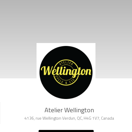
Atelier Wellington
4136, rue Wellington Verdun, QC, H4G 1V7, Canada