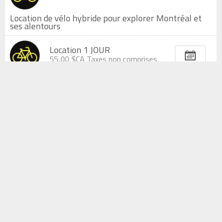
Location de vélo hybride pour explorer Montréal et
ses alentours
Location 1 JOUR
55,00 $CA
Taxes non comprises
Location 2H
2h
25,00 $CA
Taxes non comprises
Location 4H
4h
35,00 $CA
Taxes non comprises
Formation Mécanique
Formation mécanique - Débutant (1 jour)