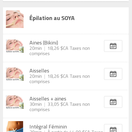
Épilation au SOYA
Aines (Bikini)
20min
18,26 $CA
Taxes non
comprises
Aisselles
20min
18,26 $CA
Taxes non
comprises
Aisselles + aines
30min
33,05 $CA
Taxes non
comprises
Intégral Féminin
30min
À partir de
44,00 $CA
Taxes