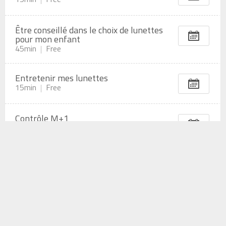
Être conseillé dans le choix de lunettes
pour mon enfant
45min
Free
Entretenir mes lunettes
15min
Free
Contrôle M+1
15min
Free
Lentilles
Achat ou retrait de lentilles et produits
d’entretien
30min
Free